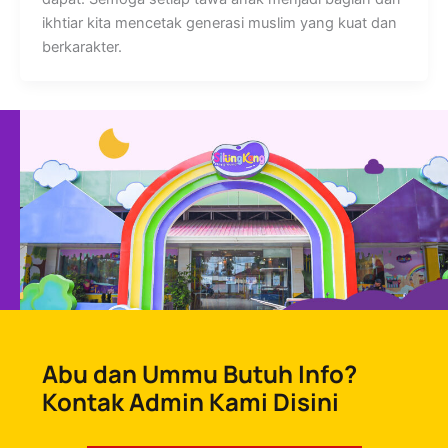
ikhtiar kita mencetak generasi muslim yang kuat dan
berkarakter.
Abu dan Ummu Butuh Info?
Kontak Admin Kami Disini