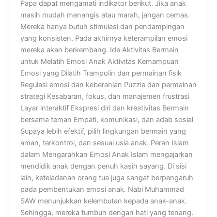
Papa dapat mengamati indikator berikut. Jika anak
masih mudah menangis atau marah, jangan cemas.
Mereka hanya butuh stimulasi dan pendampingan
yang konsisten. Pada akhirnya keterampilan emosi
mereka akan berkembang. Ide Aktivitas Bermain
untuk Melatih Emosi Anak Aktivitas Kemampuan
Emosi yang Dilatih Trampolin dan permainan fisik
Regulasi emosi dan keberanian Puzzle dan permainan
strategi Kesabaran, fokus, dan manajemen frustrasi
Layar interaktif Ekspresi diri dan kreativitas Bermain
bersama teman Empati, komunikasi, dan adab sosial
Supaya lebih efektif, pilih lingkungan bermain yang
aman, terkontrol, dan sesuai usia anak. Peran Islam
dalam Mengarahkan Emosi Anak Islam mengajarkan
mendidik anak dengan penuh kasih sayang. Di sisi
lain, keteladanan orang tua juga sangat berpengaruh
pada pembentukan emosi anak. Nabi Muhammad
SAW menunjukkan kelembutan kepada anak-anak.
Sehingga, mereka tumbuh dengan hati yang tenang.