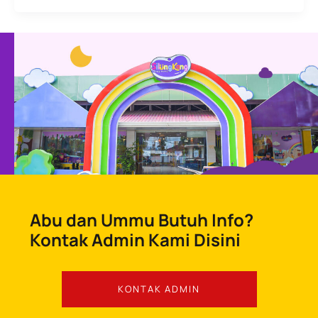
Abu dan Ummu Butuh Info?
Kontak Admin Kami Disini
KONTAK ADMIN