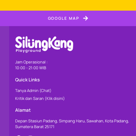
GOOGLE MAP
Jam Operasional :
10:00 - 21:00 WIB
Quick Links
Tanya Admin (Chat)
Kritik dan Saran (Klik disini)
Alamat
Depan Stasiun Padang, Simpang Haru, Sawahan, Kota Padang,
Sumatera Barat 25171