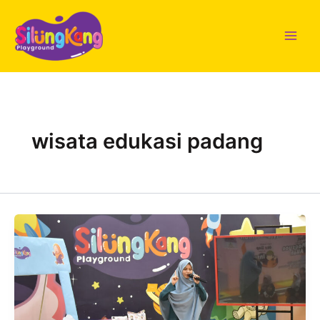
Lewati
ke
konten
wisata edukasi padang