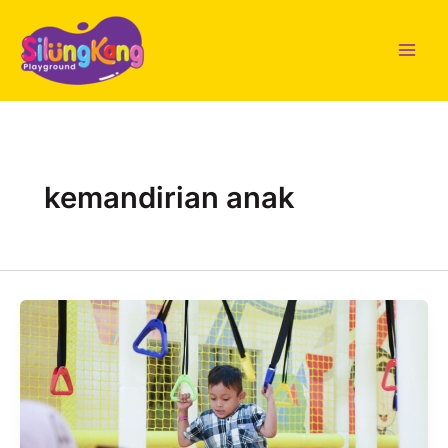
Lewati
ke
konten
kemandirian anak