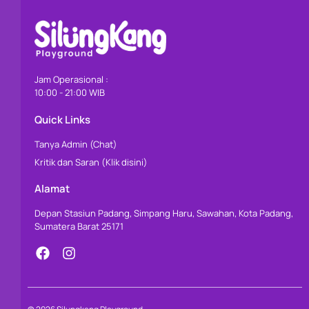
Jam Operasional :
10:00 - 21:00 WIB
Quick Links
Tanya Admin (Chat)
Kritik dan Saran (Klik disini)
Alamat
Depan Stasiun Padang, Simpang Haru, Sawahan, Kota Padang,
Sumatera Barat 25171
F
I
a
n
c
s
e
t
b
a